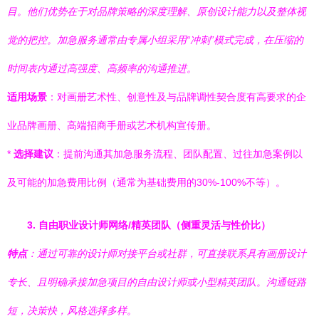
目。他们优势在于对品牌策略的深度理解、原创设计能力以及整体视
觉的把控。加急服务通常由专属小组采用“冲刺”模式完成，在压缩的
时间表内通过高强度、高频率的沟通推进。
适用场景
：对画册艺术性、创意性及与品牌调性契合度有高要求的企
业品牌画册、高端招商手册或艺术机构宣传册。
*
选择建议
：提前沟通其加急服务流程、团队配置、过往加急案例以
及可能的加急费用比例（通常为基础费用的30%-100%不等）。
3. 自由职业设计师网络/精英团队（侧重灵活与性价比）
特点
：通过可靠的设计师对接平台或社群，可直接联系具有画册设计
专长、且明确承接加急项目的自由设计师或小型精英团队。沟通链路
短，决策快，风格选择多样。